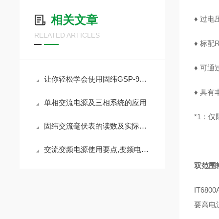
相关文章
♦
过电
RELATED ARTICLES
♦
标配R
♦
可通
让你轻松学会使用固纬GSP-9330频谱分析仪使用方法
♦
具有
单相交流电源及三相系统的应用
*1：仅
固纬交流毫伏表的读数及实际测量简介
交流变频电源使用要点,变频电源维护要点
双范围
IT6
要高电