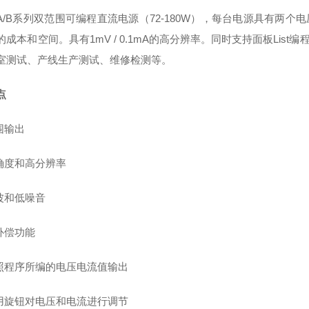
800A/B系列双范围可编程直流电源（72-180W），每台电源具
的成本和空间。具有1mV / 0.1mA的高分辨率。同时支持面板Li
室测试、产线生产测试、维修检测等。
特点
围输出
确度和高分辨率
波和低噪音
补偿功能
照程序所编的电压电流值输出
用旋钮对电压和电流进行调节