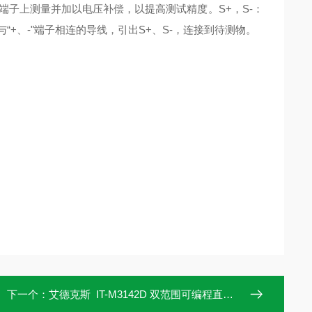
子上测量并加以电压补偿，以提高测试精度。S+，S-：
+、-"端子相连的导线，引出S+、S-，连接到待测物。
下一个：
艾德克斯 IT-M3142D 双范围可编程直流电源