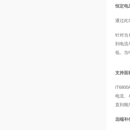
恒定电
通过此
针对当
到电流
低。当
支持面板
IT6
电流、
直到顺
远端补