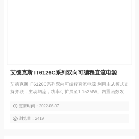
艾德克斯 IT6126C系列双向可编程直流电源
艾德克斯 IT6126C系列双向可编程直流电源 利用主从模式支
持并联，主动均流，功率可扩展至1.152MW。内置函数发生
器，可以自由的产生任意波形，并通过USB接口导入LIST文件
更新时间：2022-06-07
生成波形。具有高可靠性的设置功能和保护特性，丰富的测量
功能使IT6000C系列广泛应用于汽车电子、绿色能源、高速测
浏览量：2419
试、大功率测试等多个方面，是一款功能丰富、性能优异、适
用广泛的直流电源。