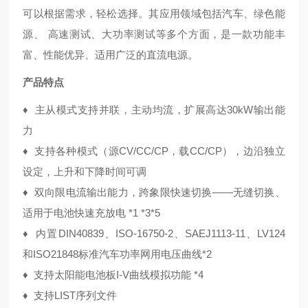
可以根据需求，轻松选择。其应用领域包括汽车、绿色能
源、 高速测试、大功率测试等多个方面，是一款功能丰
富、性能优异、适用广泛的直流电源。
产品特点
♦
主从模式支持并联，主动均流，扩展高达30kW输出能
力
♦
支持各种模式（源CV/CC/CP，载CC/CP），边沿独立
设定，上升和下降时间可调
♦
双向限电流输出能力，跨象限快速切换——无缝切换、
适用于电池快速充放电 *1 *3*5
♦
内置DIN40839、ISO-16750-2、SAEJ1113-11、LV124
和ISO21848标准汽车功率网用电压曲线*2
♦
支持太阳能电池板I-V曲线模拟功能 *4
♦
支持LIST序列文件