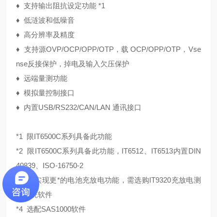
♦
支持输出阻抗设定功能 *1
♦
低涟波和低噪音
♦
高分辨率及精度
♦
支持源OVP/OCP/OPP/OTP，载 OCP/OPP/OTP，Vse
nse反接保护，掉电及输入欠压保护
♦
远端量测功能
♦
模拟量控制接口
♦
内置USB/RS232/CAN/LAN 通讯接口
*1 限IT6500C系列具备此功能
*2 限IT6500C系列具备此功能，IT6512、IT6513内置DIN
40839、ISO-16750-2
*3 若实现更*的电池充放电功能，需选购IT9320充放电测
试系统软件
*4 选配SAS1000软件