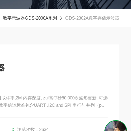
数字示波器GDS-2000A系列
GDS-2302A数字存储示波器
器
时取样率,2M 内存深度, zui高每秒80,000次波形更新, 可选
信道标准包含UART ,I2C and SPI 串行与并列（para
的屏幕显示，垂直文件位1mV/div,1ns/div至100s/div，使G
浏览次数：2634