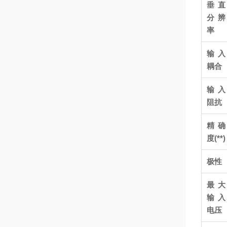
垂直
分辨
率
输入
耦合
输入
阻抗
精确
度
(**)
极性
最大
输入
电压