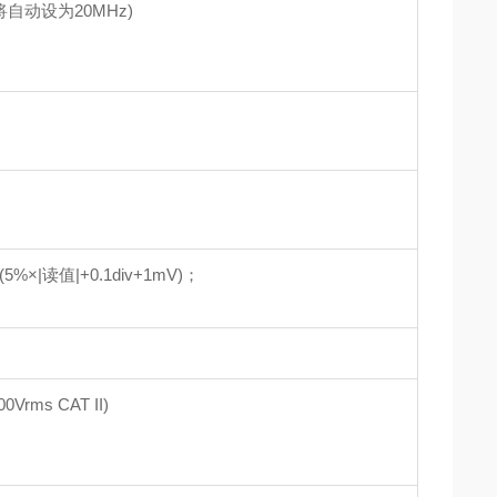
制将自动设为20MHz)
5%×|读值|+0.1div+1mV)；
Vrms CAT II)