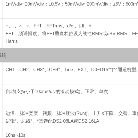
1mV/div~20mV/div：±0.5V；50mV/div~200mV/div：±5V；500mV
+、-、×、÷、FFT、FFTrms、d/dt、∫dt、√
FFT：频谱幅度。将FFT垂直档位设为线性RMS或dBV RMS，FFT视窗：Re
Harris
系统
CH1、CH2、CH3*、CH4*、Line、EXT、D0~D15**(*4通道机
自动(支持小于100ms/div的滚动模式)、正常、单次
边沿、脉冲宽度、视频、脉冲矮波(Runt)、上升&下降、交替、事件延迟(1~
逻辑*、总线*、*需选配DS2-08LA或DS2-16LA
10ns~10s