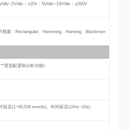
/div~2V/div：±25V；5V/div~10V/div：±250V
ctangular、Hamming、Hanning、Blackman-
型; **需选配逻辑分析功能)
65,535 events)、时间延迟(10ns~10s)、