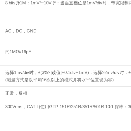
8 bits@1M：1mV*~10V (*：当垂直档位是1mV/div时，带宽限
AC，DC，GND
约1MΩ//16pF
选择1mv/div时，±(3%×|读值|+0.1div+1mV)；选择≥2mv/div时，±(
(测量方式是以平均16次以上的模式并将水平位置设为零)
正常，反相
300Vrms，CAT I (使用GTP-151R/251R/351R/501R 10:1 探棒：300