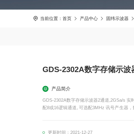
当前位置：
首页
产品中心
固纬示波器
GDS-2302A数字存储示波
产品简介
GDS-2302A数字存储示波器2通道,2GSa/s 实
配8或16逻辑通道, 可选配3MHz 讯号产生器，数字
llel）总线触发与译码,8寸800*600 TFT LCD
D
更新时间：2021-12-27