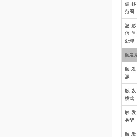
偏移
范围
波形
信号
处理
触发
触发
源
触发
模式
触发
类型
触发