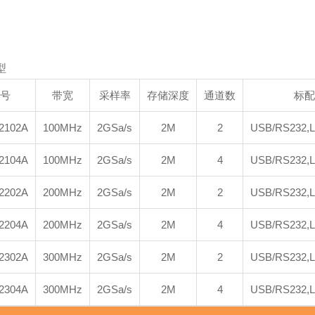
型
型号
带宽
采样率
存储深度
通道数
标配
2102A
100MHz
2GSa/s
2M
2
USB/RS232,
2104A
100MHz
2GSa/s
2M
4
USB/RS232,
2202A
200MHz
2GSa/s
2M
2
USB/RS232,
2204A
200MHz
2GSa/s
2M
4
USB/RS232,
2302A
300MHz
2GSa/s
2M
2
USB/RS232,
2304A
300MHz
2GSa/s
2M
4
USB/RS232,