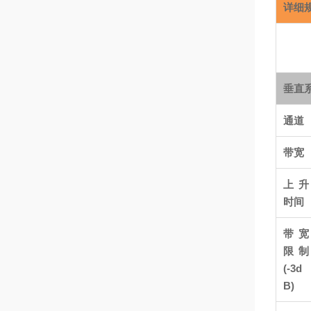
详细
垂直
通道
带宽
上升
时间
带宽
限制
(-3d
B)