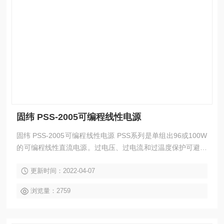
固纬 PSS-2005可编程线性电源
固纬 PSS-2005可编程线性电源 PSS系列是单组出96或100W
的可编程线性直流电源。过电压、过电流和过温度保护可避免
PST电源及负载免受到意外损坏，高解析度可达到10mV、1m
更新时间：2022-04-07
A。LCD可显示输出和设定参数；智能型风扇控制有效降低噪
音。透过RS-232C或是选配的GPIB介面的SCPI指令和LabVIE
浏览量：2759
W驱动提供编程控制并与ATE开发兼容。