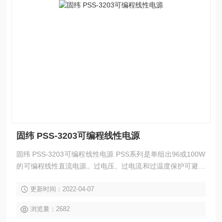
固纬 PSS-3203可编程线性电源
固纬 PSS-3203可编程线性电源 PSS系列是单组出96或100W
的可编程线性直流电源。过电压、过电流和过温度保护可避免
PST电源及负载免受到意外损坏，高解析度可达到10mV、1m
更新时间：2022-04-07
A。LCD可显示输出和设定参数；智能型风扇控制有效降低噪
音。透过RS-232C或是选配的GPIB介面的SCPI指令和LabVIE
浏览量：2682
W驱动提供编程控制并与ATE开发兼容。