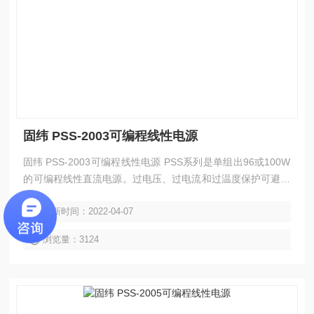
固纬 PSS-2003可编程线性电源
固纬 PSS-2003可编程线性电源 PSS系列是单组出96或100W
的可编程线性直流电源。过电压、过电流和过温度保护可避免
PST电源及负载免受到意外损坏，高解析度可达到10mV、1m
更新时间：2022-04-07
A。LCD可显示输出和设定参数；智能型风扇控制有效降低噪
音。透过RS-232C或是选配的GPIB介面的SCPI指令和LabVIE
浏览量：3124
W驱动提供编程控制并与ATE开发兼容。