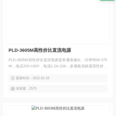
PLD-3605M高性价比直流电源
PLD-3605M高性价比直流电源是单通道输出，功率90W-375
W，电压20V-150V，电流1.2A-10A，多规格高精度高性价比
的可编程线性直流电源，具有过载、极性接反、过压、过流、
更新时间：2022-01-18
过温度保护，可保持电源和负载在不稳定环境下的工作安全。
0.01%低调整率和小于1mVrms 的低纹波与低噪声，自动选择
浏览量：2575
内部连续或者动态负载，适用于像电流突波这样的应用环境，
高精度的中大型桌面空间及测试的应用场合。