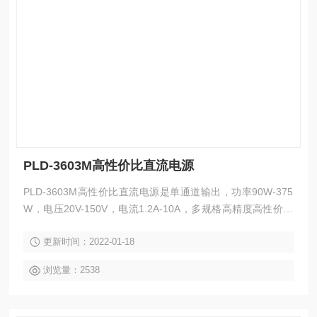
PLD-3603M高性价比直流电源
PLD-3603M高性价比直流电源是单通道输出，功率90W-375
W，电压20V-150V，电流1.2A-10A，多规格高精度高性价比
的可编程线性直流电源，具有过载、极性接反、过压、过流、
更新时间：2022-01-18
过温度保护，可保持电源和负载在不稳定环境下的工作安全。
0.01%低调整率和小于1mVrms 的低纹波与低噪声，自动选择
浏览量：2538
内部连续或者动态负载，适用于像电流突波这样的应用环境，
高精度的中大型桌面空间及测试的应用场合。