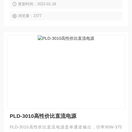
更新时间：2022-01-18
过温度保护，可保持电源和负载在不稳定环境下的工作安全。
0.01%低调整率和小于1mVrms 的低纹波与低噪声，自动选择
浏览量：2377
内部连续或者动态负载，适用于像电流突波这样的应用环境，
高精度的中大型桌面空间及测试的应用场合。
PLD-3010高性价比直流电源
PLD-3010高性价比直流电源是单通道输出，功率90W-375