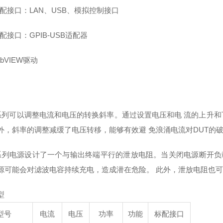
配接口：
LAN、USB、模拟控制接口
配接口：
GPIB-USB适配器
abVIEW驱动
-系列可以调整电流和电压的转换斜率。通过设置电压和电 流的上升
外，斜率的调整减缓了电压转移，能够有效避 免浪涌电流对DUT的
-系列电源设计了一个与输出终端平行的泄放电阻。当关闭电源断开
源可能会对滤波电容持续充电，造成潜在危险。 此外，泄放电阻也可
型
型号
电流
电压
功率
功能
标配接口