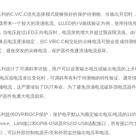
-系列的C.V/C.C优先选择模式能够很好的保护待测物。当输出开启
载带来一个较大的浪涌电流。以LED的I-V曲线验证为例，使用传统
，当电压超过LED正向电压时，电流突然增大并超过预设限流值。由于
换后电流逐渐稳定，但C.V和C.C相交处的尖峰电流可能会造成待测
模式，避免突发的尖峰电流，保护器件免遭浪涌电流损坏。
-系列设计了可调斜率功能，用户可以设置输出电压或输出电流的上升
当电压或电流准位变化时，可调斜率有利于待测物的特性验证。通常
涌电流，这严重缩短了DUT寿命。为了避免浪涌电流破坏强电流器
护器件免遭大电流损坏。
-系列提供OVP和OCP保护，保护电平默认为额定输出电压/电流的11
/Device、LAN接口和GPIB-USB及RS232-USB选配接口，所有
口，可以外部控制电源开/关和外部监控输出电压和电流。