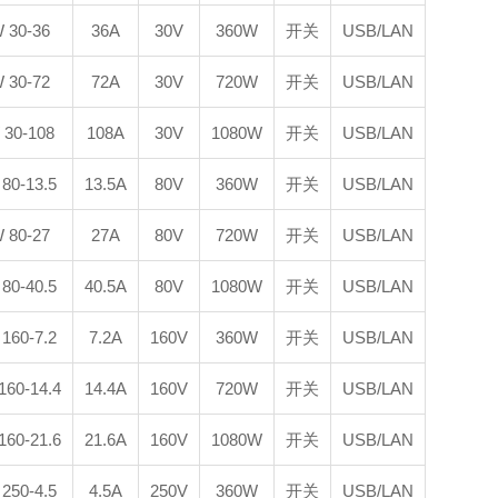
 30-36
36A
30V
360W
开关
USB/LAN
 30-72
72A
30V
720W
开关
USB/LAN
30-108
108A
30V
1080W
开关
USB/LAN
80-13.5
13.5A
80V
360W
开关
USB/LAN
 80-27
27A
80V
720W
开关
USB/LAN
80-40.5
40.5A
80V
1080W
开关
USB/LAN
160-7.2
7.2A
160V
360W
开关
USB/LAN
60-14.4
14.4A
160V
720W
开关
USB/LAN
60-21.6
21.6A
160V
1080W
开关
USB/LAN
250-4.5
4.5A
250V
360W
开关
USB/LAN