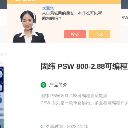
欢迎您！
来自局域网的朋友！有什么可以帮
当前位置：
首页
产品中心
固纬直流电源
PS
助您的吗？
固纬 PSW 800-2.88
产品简介
固纬 PSW 800-2.88可编程直流电源
PSW-系列是一款单路输出、多量程可编程开关直流
50V和800V的额定电压和360W、720W
压和电流。用户最多能串行连接2台或并行连
力极大的扩展了它的应用范围。
更新时间：2022-11-10