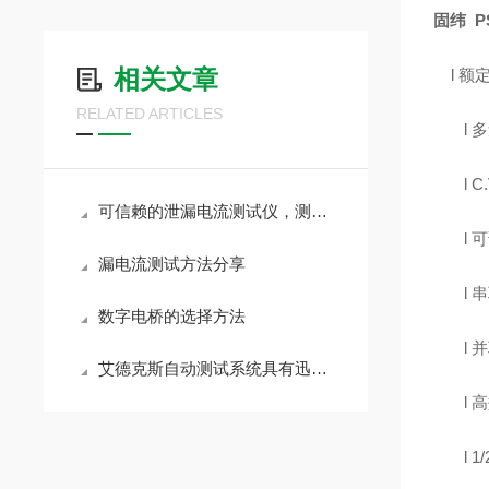
固纬
P
相关文章
l
额定
RELATED ARTICLES
l
多
l
C
可信赖的泄漏电流测试仪，测量电气安全*
l
可
漏电流测试方法分享
l
串
数字电桥的选择方法
l
并
艾德克斯自动测试系统具有迅速定位与排除功能
l
高
l
1