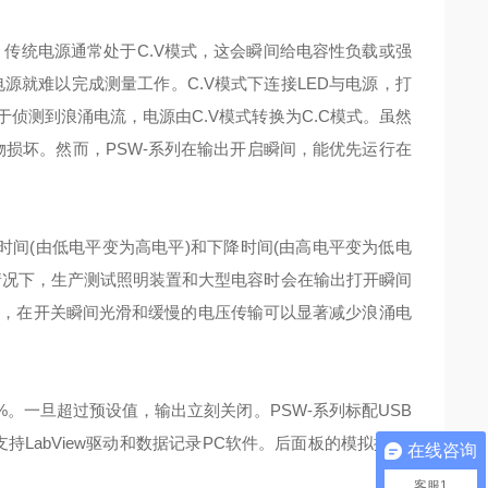
时，传统电源通常处于C.V模式，这会瞬间给电容性负载或强
电源就难以完成测量工作。C.V模式下连接LED与电源，打
侦测到浪涌电流，电源由C.V模式转换为C.C模式。虽然
物损坏。然而，PSW-系列在输出开启瞬间，能优先运行在
时间(由低电平变为高电平)和下降时间(由高电平变为低电
情况下，生产测试照明装置和大型电容时会在输出打开瞬间
件，在开关瞬间光滑和缓慢的电压传输可以显著减少浪涌电
0%。一旦超过预设值，输出立刻关闭。PSW-系列标配USB
接口均支持LabView驱动和数据记录PC软件。后面板的模拟控制/
在线咨询
客服1