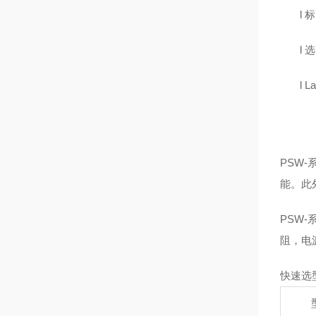
l
标
l
选
l
L
PSW
能。此
PSW
阻，电
快速选