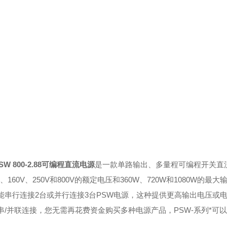
SW 800-2.88
可编程直流电源
是一款单路输出、多量程可编程开关直流
V、160V、250V和800V的额定电压和360W、720W和108
能串行连接2台或并行连接3台PSW电源，这种提供更高输出电压或
串/并联连接，您无需再花费资金购买多种电源产品，PSW-系列*可