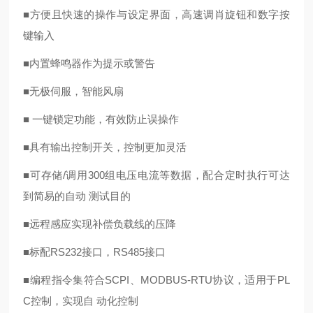
■
方便且快速的操作与设定界面，高速调肖旋钮和数字按
键输入
■
内置蜂鸣器作为提示或警告
■
无极伺服，智能风扇
■
一键锁定功能，有效防止误操作
■
具有输出控制开关，控制更加灵活
■
可存储/调用300组电压电流等数据，配合定时执行可达
到简易的自动 测试目的
■
远程感应实现补偿负载线的压降
■
标配
RS232
接口，
RS485
接口
■
编程指令集符合SCPI、MODBUS-RTU协议，适用于PL
C控制，实现自 动化控制