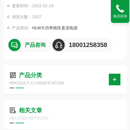
具有过载、过压、过流、过温度保护，可保持电源和负载在不稳
更新时间：2022-01-19
定环境下的工作安全。低调整率和低纹波与低噪声，自动选择内
部连续或者动态负载，适用于像电流突波这样的应用环境，高精
电话咨询
浏览次数：2507
度的中大型桌面空间及测试系统的应用场合。
产品类别：
HLW大功率线性直流电源
18001258358
产品咨询
产品分类
PRODUCT CLASSIFICATION
相关文章
RELATED ARTICLES