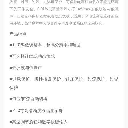
接反、过压、过流、过温度保护，可保持电源和负载在不稳定环境
下的工作安全。0.01%低调整率和小于1mVrms 的低纹波与低噪
声，自动选择内部连续或者动态负载，适用于像电流突波这样的应
用环境，高精度的中大型桌面空间及测试系统的应用场合。
产品特点
■
0.01%
低调螯率，超高分辨率和精度
■
可选择连续或动态负载
■
低
纹波与低噪声
■
过载保护、极性接反保护、过压保护、过流保护、过温
保护
■
恒压
/恒流自动切换
■
4.
3
寸高清晰度液晶显示屏
■
高速调节旋钮和数字按键输入