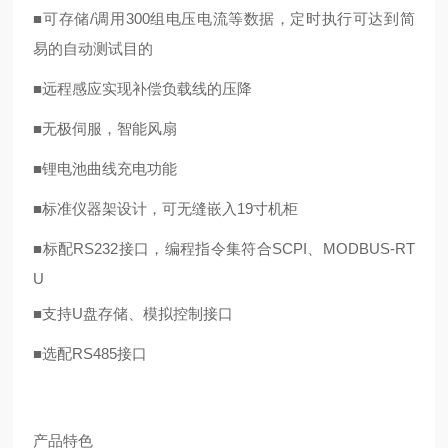
■
可存储
/调用
300
组电压电流等数据，定时执行可达到简
易的自动测试目的
■
远程感应实现补偿负载线的压降
■
无极伺服，智能风扇
■
锂电池曲线充电功能
■
标准仪器架设计，可无缝嵌入
19
寸机柜
■
标配
RS232
接口，编程指令集符合
SCPI
、
MODBUS-RT
U
■
支持
U
盘存储、模拟控制接口
■
选配
RS485
接口
产品特色