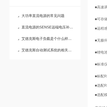
■
高
速
大功率直流电源的常见问题
■
可存
直流电源的SENSE远端电压补偿技术
■
远程
艾德克斯电子负载是个什么样的产品？
■
无极
艾德克斯自动测试系统的相关知识普及
■
锂电
■
标准
■
标配
R
■
选配
R
■
选配