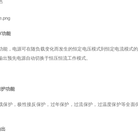
色
V
功
能
功能，电源可在随负载变化而发生
的恒定电压模式到恒定电流模式的
输出预先电源自动切换于
恒压恒
流工作模式。
保护功能
载保护，极性接反保护，过年保护，过流保护，过温度保护等全面
输出