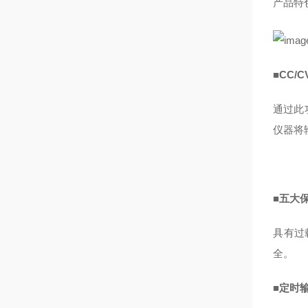
产品特
■
CC/C
通过此
仪器将
■
五大
具有过
全。
■
定时