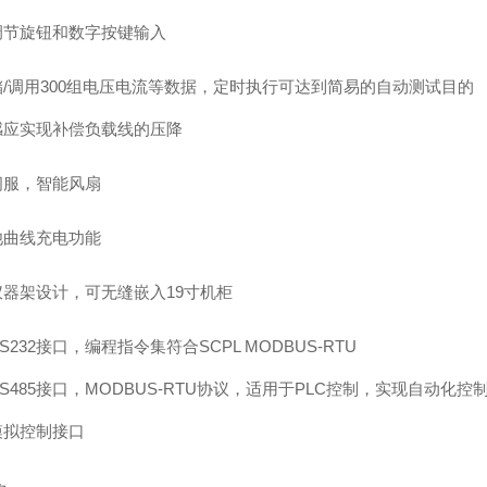
调节旋钮和数字按键输入
储
/调用
300
组电压电流等数据，定时执行可达到简易的自动测试目的
感应实现补偿负载线的压降
伺服，智能风扇
池曲线充电功能
仪器架设计，可无缝嵌入
19
寸机柜
S232
接口，编程指令集符合
SCPL MODBUS-RTU
S485
接口，
MODBUS-RTU
协议，适用于
PLC
控制，实现自动化控
模拟控制接口