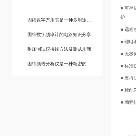
■ 可
护
固纬数字万用表是一种多用途电子测量仪器
■
远程
固纬数字频率计的电路知识分享
■
锂电
耐压测试仪接线方法及测试步骤
■ 无
固纬频谱分析仪是一种精密的电子测试仪器
■ 标
■ 支
■ 标配
■
编程指