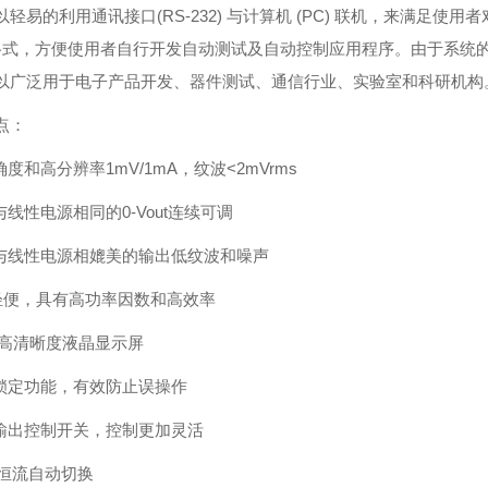
以轻易的利用通讯接口(RS-232) 与计算机 (PC) 联机，来满足
令格式，方便使用者自行开发自动测试及自动控制应用程序。由于系统
以广泛用于电子产品开发、器件测试、通信行业、实验室和科研机构
点：
确度和高分辨率1mV/1mA，纹波<2mVrms
与线性电源相同的0-Vout连续可调
与线性电源相媲美的输出低纹波和噪声
轻便，具有高功率因数和高效率
3寸高清晰度液晶显示屏
键锁定功能，有效防止误操作
输出控制开关，控制更加灵活
/恒流自动切换