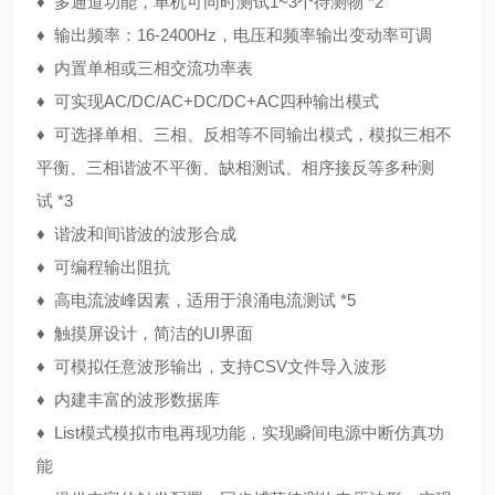
♦
多通道功能，单机可同时测试1~3个待测物
*2
♦
输出频率：16-2400Hz，电压和频率输出变动率可调
♦
内置单相或三相交流功率表
♦
可实现AC/DC/AC+DC/DC+AC四种输出模式
♦
可选择单相、三相、反相等不同输出模式，模拟三相不
平衡、三相谐波不平衡、缺相测试、相序接反等多种测
试
*3
♦
谐波和间谐波的波形合成
♦
可编程输出阻抗
♦
高电流波峰因素，适用于浪涌电流测试
*5
♦
触摸屏设计，简洁的UI界面
♦
可模拟任意波形输出，支持CSV文件导入波形
♦
内建丰富的波形数据库
♦
List模式模拟市电再现功能，实现瞬间电源中断仿真功
能