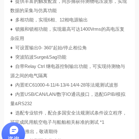
♦
提供丰富的触发配置，同步捕获待测物电压波形，实现
数据的采集与仿真功能
♦
多相功能，实现6相、12相电源输出
♦
锁频和锁相功能，实现最高可达1400Vrms的高电压复
杂应用
♦
可设置输出0- 360°起始/停止相位角
♦
突波陷波Surge&Sag功能
♦
自带Relay Ctrl 继电器控制输出功能，可实现待测物与
源之间的电气隔离
♦
内置IEC61000-4-11/4-13/4-14/4-28等法规测试波形
♦
内置USB/CAN/LAN/数字IO通讯接口，选配GPIB/模拟
量&RS232
♦
选配专业软件，配合多国安全法规测试条件设立程序，
可完成民用航空电子与船舶相关标准的测试
*1
*1 即将推出，敬请期待