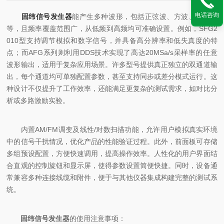
电话咨询
固纬信号发生器
能产生多种波形，包括正弦波、方波、三角波
等，且频率覆盖范围广，从低频到高频均可准确设置。例如，SFG2
010型支持调节模拟和数字信号，并具备高分辨率和低失真度的特
点；而AFG系列则利用DDS技术实现了高达20MSa/s采样率的任意
波形输出，适用于复杂应用场景。许多型号提供真正独立的双通道输
出，每个通道均可单独配置参数，甚至支持同步或差分模式运行。这
种设计不仅提升了工作效率，还能满足更复杂的测试需求，如对比分
析或多路激励实验。
内置AM/FM调变及线性/对数扫描功能，允许用户模拟真实环境
中的信号干扰情况，优化产品的性能验证过程。此外，前面板可存储
多组预设配置，方便快速调用，提高操作效率。人性化的用户界面结
合直观的控制旋钮和显示屏，使得参数设置简便快捷。同时，设备通
常兼容多种连接线缆和附件，便于与其他仪器集成构建完整的测试系
统。
固纬信号发生器
的使用注意事项：