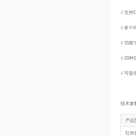
√ 支持
√ 多
√ 功
√ 2
√ 可
技术参
产品
红外