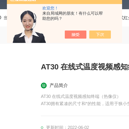
欢迎您！
来自局域网的朋友！有什么可以帮
当前位置：
首页
产品中心
艾睿光电 红外测温
在线式红
助您的吗？
AT30 在线式温度视频感
产品简介
AT30 在线式温度视频感知终端（热像仪）
AT30拥有紧凑的尺寸和*的性能，适用于狭小
高分辨率红外探测器与优秀的空间分辨率，
配置，帮助用户解决严酷工况中的应用问题。
更新时间：2022-06-02