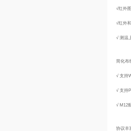
√红外
√红外
√ 测
简化布
√ 支
√ 支
√ M
协议丰