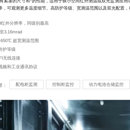
0拥有紧凑的尺寸和*的性能，适用于狭小空间红外测温或双光监测应用场
率，可观测更多温度细节。高防护等级、宽测温范围以及双光配置，
8
红外分辨率，同级别最高
至3.16mrad
~+650℃ 超宽测温范围
高防护等级
FI无线连接
视频和工业通讯协议
配电柜监测
控制柜监控
动力电池仓储监控
景：