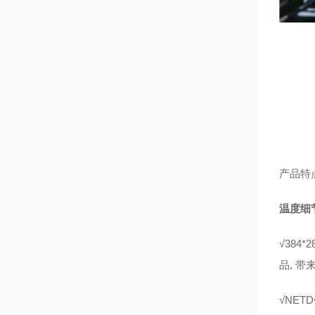
产品特
温度细
√
384
品, 
√
NET