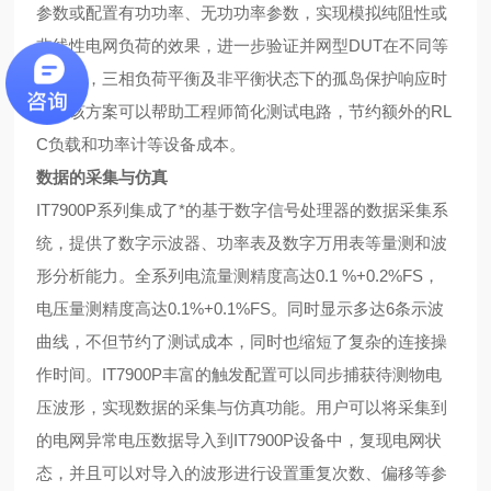
参数或配置有功功率、无功功率参数，实现模拟纯阻性或
非线性电网负荷的效果，进一步验证并网型DUT在不同等
效阻抗，三相负荷平衡及非平衡状态下的孤岛保护响应时
间。该方案可以帮助工程师简化测试电路，节约额外的RL
C负载和功率计等设备成本。
数据的采集与仿真
IT7900P系列集成了*的基于数字信号处理器的数据采集系
统，提供了数字示波器、功率表及数字万用表等量测和波
形分析
能力。全系列电流量测精度高达0.1 %+0.2%FS，
电压量测精度高达0.1%+0.1%FS。同时显示多达6条示波
曲线，不但节约了测试成本，同时也缩短了复杂的连接操
作时间。IT7900P丰富的触发配置可以同步捕获待测物电
压波形，实现数据的采集与仿真功能。用户可以将采集到
的电网异常电压数据导入到IT7900P设备中，复现电网状
态，并且可以对导入的波形进行设置重复次数、偏移等参