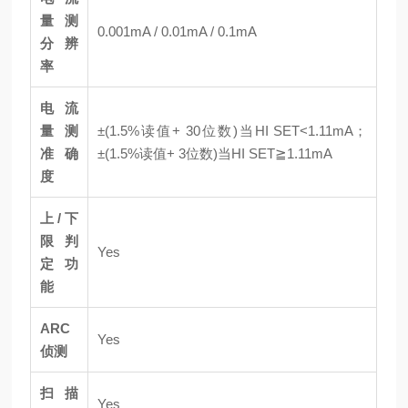
量测
0.001mA / 0.01mA / 0.1mA
分辨
率
电流
量测
±(1.5%读值+ 30位数)当HI SET<1.11mA；
准确
±(1.5%读值+ 3位数)当HI SET≧1.11mA
度
上/下
限判
Yes
定功
能
ARC
Yes
侦测
扫描
Yes