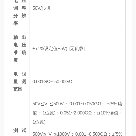
电压
调整
50V/步进
分辨
率
输出
电压
± (1%设定值+5V) [无负载]
准确
度
电阻
量测
0.001GΩ~ 50.00GΩ
范围
50V≦V ≦500V：0.001~0.050GΩ：±(5%读
值 + 1位数)；0.051~2.000GΩ：±(10%读值 +
1位数)
测试
500V≦ V ≦1000V：0.001~0.500GΩ：±(5%