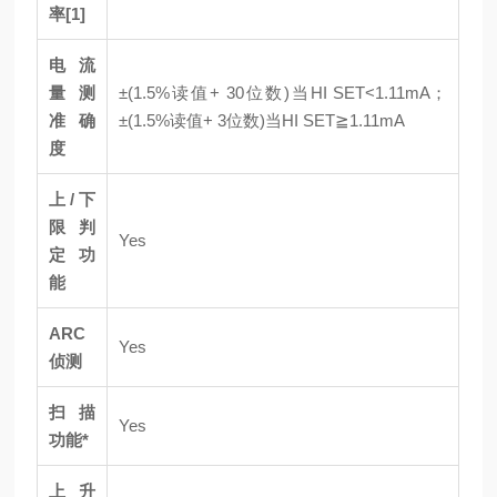
率[1]
电流
量测
±(1.5%读值+ 30位数)当HI SET<1.11mA；
准确
±(1.5%读值+ 3位数)当HI SET≧1.11mA
度
上/下
限判
Yes
定功
能
ARC
Yes
侦测
扫描
Yes
功能*
上升