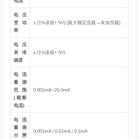
电流
电压
变动
± (1%读值+ 5V) [最大额定负载→未加负载]
率
电压
表准
± (1%读值+ 5V)
确度
电流
量测
范围
0.001mA~20.0mA
(截断
电流)
电流
量测
0.001mA / 0.01mA / 0.1mA
分辨