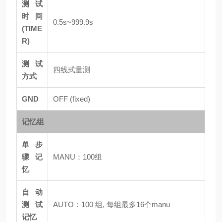
测试
时间
0.5s~999.9s
(TIME
R)
测试
四线式量测
方式
GND
OFF (fixed)
记忆组
单步
骤记
MANU：100组
忆
自动
测试
AUTO：100 组, 每组最多16个manu
记忆