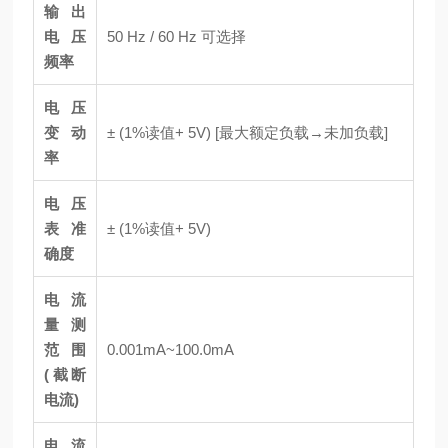
输出
电压
50 Hz / 60 Hz 可选择
频率
电压
变动
± (1%读值+ 5V) [最大额定负载→未加负载]
率
电压
表准
± (1%读值+ 5V)
确度
电流
量测
范围
0.001mA~100.0mA
(截断
电流)
电流