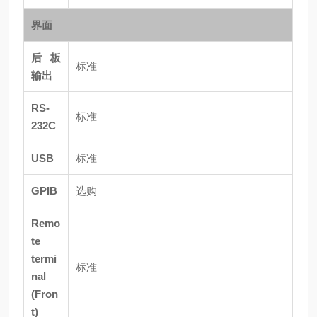
界面
后板
标准
输出
RS-
标准
232C
USB
标准
GPIB
选购
Remo
te
termi
标准
nal
(Fron
t)