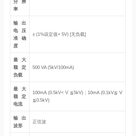
分辨
率
输出
电压
± (1%设定值+ 5V) [无负载]
准确
度
最大
额定
500 VA (5kV/100mA)
负载
最大
100mA (0.5kV< V ≦5kV)；10mA (0.1kV≦ V
额定
≦0.5kV)
电流
输出
正弦波
波形