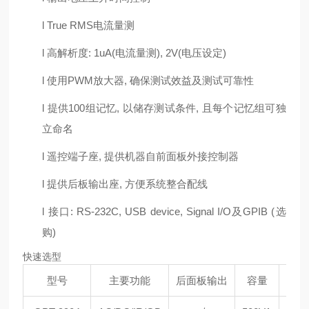
l
True RMS电流量测
l
高解析度
: 1uA(电流量测), 2V(电压设定)
l
使用
PWM放大器, 确保测试效益及测试可靠性
l
提供
100组记忆, 以储存测试条件, 且每个记忆组可独
立命名
l
遥控端子座
, 提供机器自前面板外接控制器
l
提供后板输出座
, 方便系统整合配线
l
接口
: RS-232C, USB device, Signal I/O及GPIB (选
购)
快速选型
型号
主要功能
后面板输出
容量
扫描