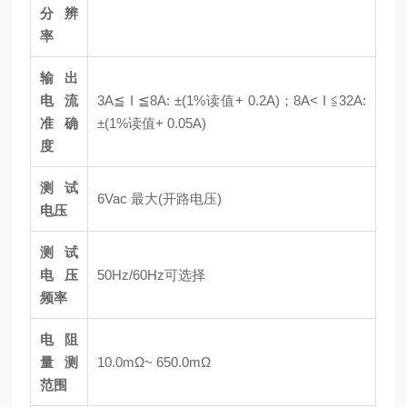
分辨
率
输出
电流
3A≦ I ≦8A: ±(1%读值+ 0.2A)；8A< I ≦32A:
准确
±(1%读值+ 0.05A)
度
测试
6Vac 最大(开路电压)
电压
测试
电压
50Hz/60Hz可选择
频率
电阻
量测
10.0mΩ~ 650.0mΩ
范围