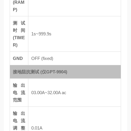
(RAM
P)
测试
时间
1s~999.9s
(TIME
R)
GND
OFF (fixed)
接地阻抗测试 (仅GPT-9904)
输出
电流
03.00A~32.00A ac
范围
输出
电流
调整
0.01A