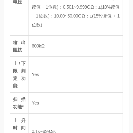
电压
读值 + 1位数)；0.501~9.999GΩ：±(10%读值
+ 1位数)；10.00~50.00GΩ：±(15%读值 + 1
位数)
输出
600kΩ
阻抗
上/下
限判
Yes
定功
能
扫描
Yes
功能*
上升
时间
0.1s~999.9s