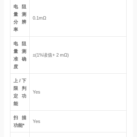
电阻
量测
0.1mΩ
分辨
率
电阻
量测
±(1%读值+ 2 mΩ)
准确
度
上/下
限判
Yes
定功
能
扫描
Yes
功能*