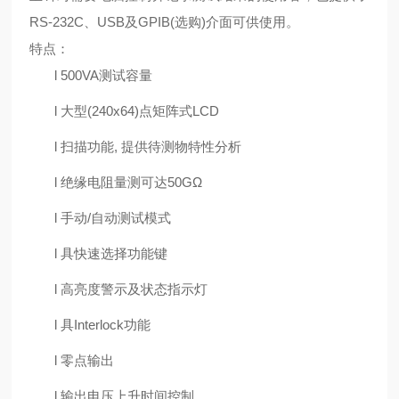
RS-232C、USB及GPIB(选购)介面可供使用。
特点
：
l
500VA测试容量
l
大型
(240x64)点矩阵式LCD
l
扫描功能
, 提供待测物特性分析
l
绝缘电阻量测可达
50GΩ
l
手动
/自动测试模式
l
具快速选择功能键
l
高亮度警示及状态指示灯
l
具
Interlock功能
l
零点输出
l
输出电压上升时间控制