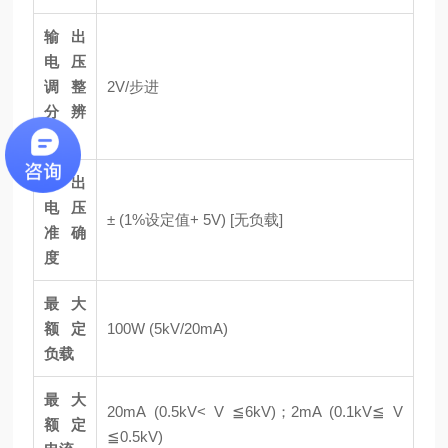
输出
电压
调整
2V/步进
分辨
率
输出
电压
± (1%设定值+ 5V) [无负载]
准确
度
最大
额定
100W (5kV/20mA)
负载
最大
20mA (0.5kV< V ≦6kV)；2mA (0.1kV≦ V
额定
≦0.5kV)