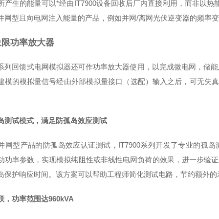
所产生的能量可以*经由IT7900设备回收后厂内直接利用，而非以
并网型且向电网注入能量的产品，例如并网/离网光伏逆变器的频率
象限功率放大器
900系列回馈式电网模拟器还可作功率放大器使用，以完成微电网，储
建模的模拟量信号经由外部模拟量接口（选配）输入之后，可无失真
。
岛测试模式，满足防孤岛效应测试
并网型产品的防孤岛效应认证测试，IT7900系列开发了专业的孤
功功率参数，实现模拟纯阻性或非线性电网负荷的效果，进一步验证
岛保护响应时间。该方案可以帮助工程师简化测试电路，节约额外的
，功率范围达960kVA