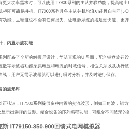
有更大功率需求时，可以使用IT7900系列的主从并联功能，提高输出电流
机柜即可简易并机。IT7900系列具备主从并机均流功能且自带同步
有功能，且精度也不会有任何损失。让电源系统的搭建更快速、更弹
计，内置示波功能
900系列配备了全新的触摸屏设计，简洁直观的UI界面，配合键盘旋
置数字示波器功能采集电压和电流的时域信号，相位关系以及执行波形
曲线，用户无需示波器就可以进行瞬时分析，并及时进行保存。
富的波形库
础正弦波，IT7900系列提供多种内置的交流波形，例如三角波，锯
上显示出选择的波形。结合设备的序列编程功能，可组合不同波形的
斯 IT79150-350-900回馈式电网模拟器