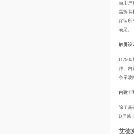
当用户
需拆装
保留所
满足。
触屏设
IT7
作。内
条示波
内建丰
除了基
D屏幕
艾德克