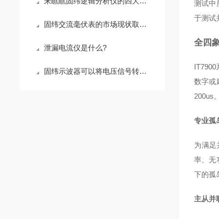
来瞧瞧固纬逻辑分析仪的四大亮点
测试中
于测试
固纬交流毫伏表的市场现状取决于需求量和竞争情况
全四
泄漏电流仪是什么?
IT7
固纬示波器可以将电压信号转换为数字信号
数字或
200us
专业孤
为满足
率、无
下的孤
主从并联