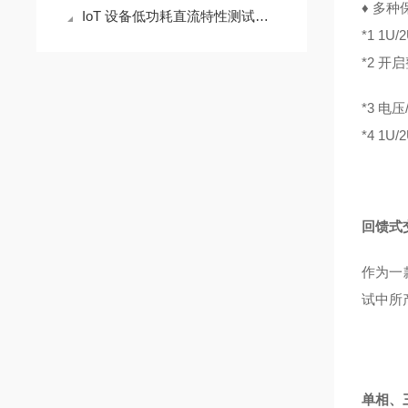
♦
多种
IoT 设备低功耗直流特性测试方案
*1 1
*2 
*3 电
*4 1
回馈式
作为一
试中所
单相、