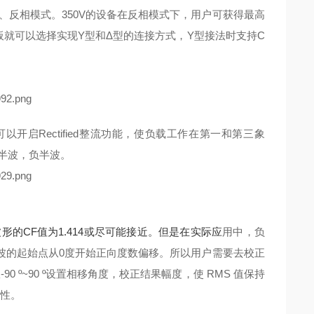
相、反相模式。350V的设备在反相模式下，用户可获
得最高
板就可以选择实现Y型和Δ型的连接方式，Y
型接法时支持C
可以开启Rectified整流功能，使负载工作在第一和第三象
半波，负半波。
的CF值为1.414或尽可能接近。但是在实际应
用中，负
弦波的起始点从0度开始正向度数偏移。所以
用户需要去校正
-90 º~90 º设置相移角度，校正结果
幅度，使 RMS 值保持
靠性。