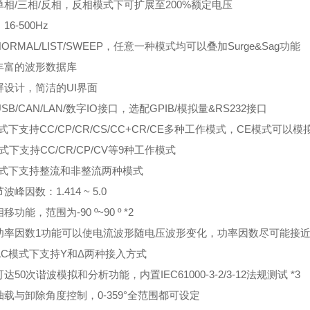
单相/三相/反相，反相模式下可扩展至200%额定电压
16-500Hz
ORMAL/LIST/SWEEP，任意一种模式均可以叠加
Surge&Sag功能
丰富的波形数据库
屏设计，简洁的UI界面
SB/CAN/LAN/数字IO接口，选配GPIB/模拟量
&RS232接口
式下支持CC/CP/CR/CS/CC+CR/CE多种工作模式，
CE模式可以模
式下支持CC/CR/CP/CV等9种工作模式
模式下支持整流和非整流两种模式
波峰因数：1.414 ~ 5.0
移功能，范围为-90 º~90 º
*2
功率因数1功能可以使电流波形随电压波形变化，功
率因数尽可能接近
AC模式下支持Y和Δ两种接入方式
达50次谐波模拟和分析功能，内置IEC61000-3-2/
3-12法规测试
*3
抽载与卸除角度控制，0-359°全范围都可设定