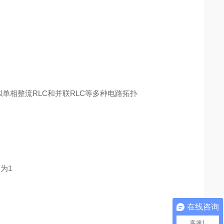
拟单相整流RLC和并联RLC等多种电路拓扑
为1
在线咨询
客服1