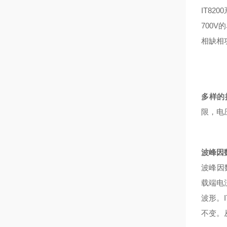
IT8
700
相缺相
多样的
限，电
波峰因数C
波峰因
载端电
波形。I
不变。