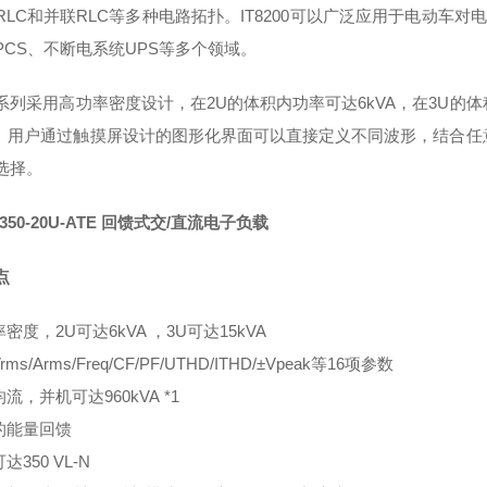
LC和并联RLC等多种电路拓扑。IT8200可以广泛应用于电动车对电网
PCS、不断电系统UPS等多个领域。
200系列采用高功率密度设计，在2U的体积内功率可达6kVA，在3U的
VA。用户通过触摸屏设计的图形化界面可以直接定义不同波形，结合
选择。
4-350-20U-ATE 回馈式交/直流电子负载
点
密度，2U可达6kVA ，3U可达15kVA
ms/Arms/Freq/CF/PF/UTHD/ITHD/±Vpeak等16项参数
流，并机可达960kVA
*1
的能量回馈
达350 VL-N