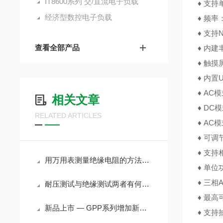
IT8600系列 交/直流电子负载
♦
支持
经济型数控电子负载
♦
频率：
♦
支持N
查看全部产品
♦
内建
♦
触摸
♦
内置U
♦
AC模
相关文章
♦
DC模
RELATED ARTICLES
♦
AC
♦
可调节
♦
支持相
用万用表测量绝缘电阻的方法与技巧
♦
单位
♦
三相
耐压测试与绝缘测试两者有何区别？
♦
最高可
新品上市 — GPP系列增加新成员GPP-3060及GPP-6030
♦
支持