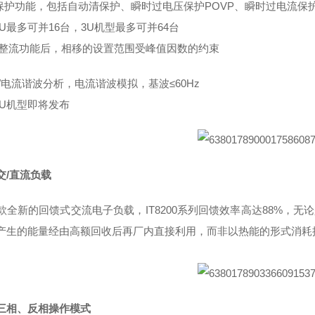
保护功能，包括自动清保护、瞬时过电压保护POVP、
瞬时过电流保护
U/2U最多可并16台，3U机型最多可并64台
开启整流功能后，相移的设置范围受峰值因数的约束
压/电流谐波分析，电流谐波模拟，基波≤60Hz
U/2U机型即将发布
交/直流负载
款全新的回馈式交流电子负载，IT8200系列回馈效率高达88%，
产生的能量经由高额回收后再厂内直接利用，而非以热能的形式消耗掉
三相、反相操作模式