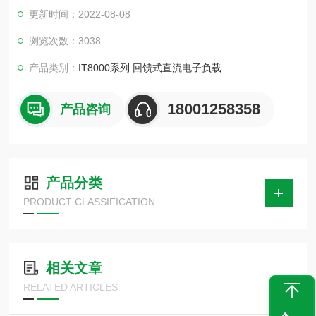
电和散热成本，同时也符合节能环保的需求。采用模块化高功率
更新时间：2022-08-08
密度设计，3U体积内可提供高达18kW的功率吸收，通过主从并
联、主动均流，可将功率扩展至1.152MW，特别适用于大功率电
浏览次数：3038
源、蓄电池、光伏电池、电动汽车、储能系统等测试领域。
产品类别：
IT8000系列 回馈式直流电子负载
18001258358
产品咨询
产品分类
PRODUCT CLASSIFICATION
相关文章
RELATED ARTICLES