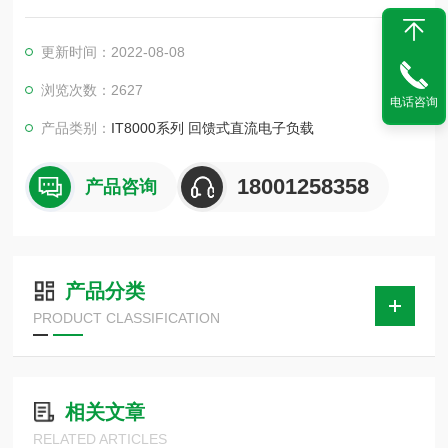
模拟各种负载特性，又能将电能回馈电网，不但为用户节省了用
电和散热成本，同时也符合节能环保的需求。采用模块化高功率
更新时间：2022-08-08
密度设计，3U体积内可提供高达18kW的功率吸收，通过主从并
联、主动均流，可将功率扩展至1.152MW，特别适用于大功率电
浏览次数：2627
电话咨询
源、蓄电池、光伏电池、电动汽车、储能系统等测试领域。
产品类别：
IT8000系列 回馈式直流电子负载
18001258358
产品咨询
产品分类
PRODUCT CLASSIFICATION
相关文章
RELATED ARTICLES