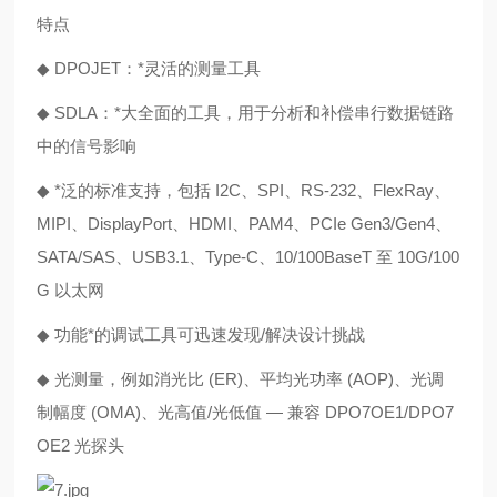
特点
◆
DPOJET：*灵活的测量工具
◆
SDLA：*大全面的工具，用于分析和补偿串行数据链路
中的信号影响
◆
*泛的标准支持，包括 I2C、SPI、RS-232、FlexRay、
MIPI、DisplayPort、HDMI、PAM4、PCIe Gen3/Gen4、
SATA/SAS、USB3.1、Type-C、10/100BaseT 至 10G/100
G 以太网
◆
功能*的调试工具可迅速发现/解决设计挑战
◆
光测量，例如消光比 (ER)、平均光功率 (AOP)、光调
制幅度 (OMA)、光高值/光低值 — 兼容 DPO7OE1/DPO7
OE2 光探头