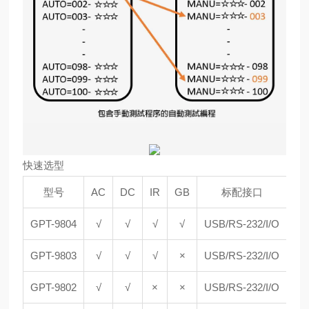
快速选型
型号
AC
DC
IR
GB
标配接口
GPT-9804
√
√
√
√
USB/RS-232/I/O
GPT-9803
√
√
√
×
USB/RS-232/I/O
GPT-9802
√
√
×
×
USB/RS-232/I/O