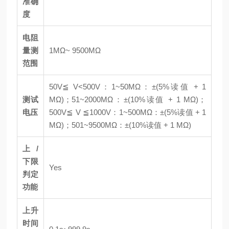
准确
度
电阻
量测
1MΩ~ 9500MΩ
范围
50V≦ V<500V：1~50MΩ：±(5%读值 + 1
测试
MΩ)；51~2000MΩ：±(10%读值 + 1 MΩ)；
电压
500V≦ V ≦1000V：1~500MΩ：±(5%读值 + 1
MΩ)；501~9500MΩ：±(10%读值 + 1 MΩ)
上/
下限
Yes
判定
功能
上升
时间