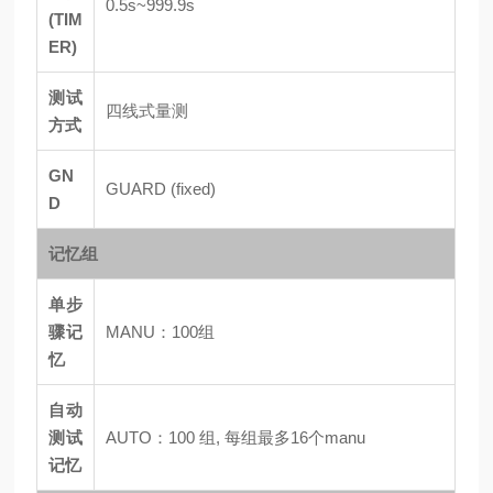
0.5s~999.9s
(TIM
ER)
测试
四线式量测
方式
GN
GUARD (fixed)
D
记忆组
单步
骤记
MANU：100组
忆
自动
测试
AUTO：100 组, 每组最多16个manu
记忆