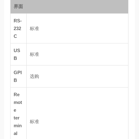
界面
RS-
232
标准
C
US
标准
B
GPI
选购
B
Re
mot
e
ter
标准
min
al