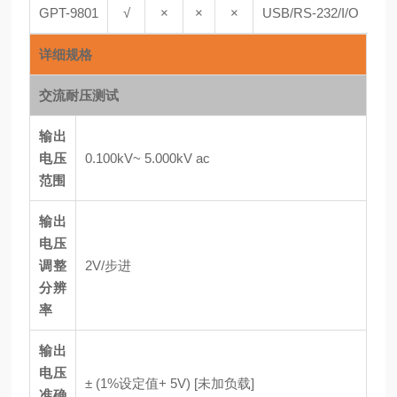
GPT-9801
√
×
×
×
USB/RS-232/I/O
详细规格
交流耐压测试
输出
电压
0.100kV~ 5.000kV ac
范围
输出
电压
调整
2V/步进
分辨
率
输出
电压
± (1%设定值+ 5V) [未加负载]
准确