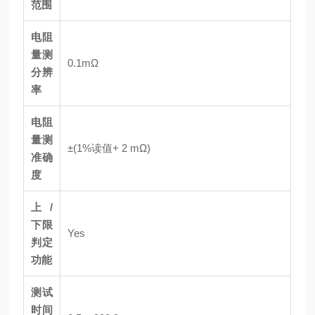
范围
电阻
量测
0.1mΩ
分辨
率
电阻
量测
±(1%读值+ 2 mΩ)
准确
度
上/
下限
Yes
判定
功能
测试
时间