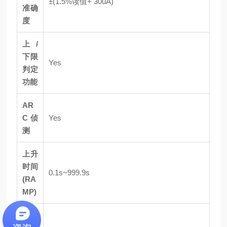
±(1.5%读值+ 30uA)
准确
度
上/
下限
Yes
判定
功能
AR
C侦
Yes
测
上升
时间
0.1s~999.9s
(RA
MP)
测试