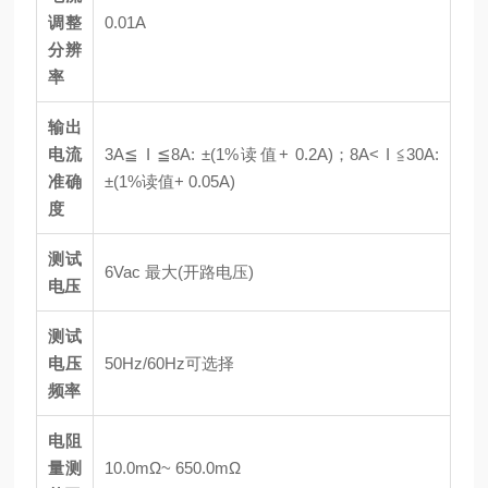
调整
0.01A
分辨
率
输出
电流
3A≦ I ≦8A: ±(1%读值+ 0.2A)；8A< I ≦30A:
准确
±(1%读值+ 0.05A)
度
测试
6Vac 最大(开路电压)
电压
测试
电压
50Hz/60Hz可选择
频率
电阻
量测
10.0mΩ~ 650.0mΩ