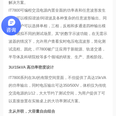
解决方案。
IT7800可编程交流电源内置全面的功率表和任意波形发生
器，可以模拟谐波/间谐波及各种复杂的任意波形输出。同
时，用户可以选择单相，三相，反相和多通道四种输出模
式，模拟不同的测试场景。其*的数字示波功能，在无需示
波器的情况下，允许用户查看实时电压电流波形，简化测
试流程。因此，IT7800被广泛应用于新能源、轨道交通，
半导体及科研院校等多个领域的研发、生产、质检阶段。
3U/15kVA 高功率密度设计
IT7800系列在3U的有限空间里面，不但提供了高达
15kVA
的功率输出，同时电压输出可达350/500V，体
积仅为传统
交流电源的1/12，大大节约了测试空间，
为用户提供了可
以直接放置在实验桌上的大功率测试
方案。
主从并联，大容量自由组合