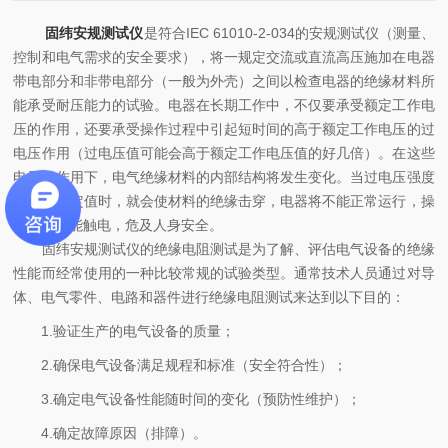
固纬安规测试仪
是符合IEC 61010-2-034的安规测试仪（测量、
控制和电气需求的安全要求），将一规定交流或直流高压施加在电器
带电部分和非带电部分（一般为外壳）之间以检查电器的绝缘材料所
能承受耐压能力的试验。电器在长期工作中，不仅要承受额定工作电
压的作用，还要承受操作过程中引起短时间的高于额定工作电压的过
电压作用（过电压值可能会高于额定工作电压值的好几倍）。在这些
电压的作用下，电气绝缘材料的内部结构将发生变化。当过电压强度
达到某一定值时，就会使材料的绝缘击穿，电器将不能正常运行，操
作者就可能触电，危及人身安全。
固纬安规测试仪的绝缘电阻测试是为了解、评估电气设备的绝缘
性能而经常使用的一种比较常规的试验类型。通常技术人员通过对导
体、电气零件、电路和器件进行绝缘电阻测试来达到以下目的：
1.验证生产的电气设备的质量；
2.确保电气设备满足规程和标准（安全符合性）；
3.确定电气设备性能随时间的变化（预防性维护）；
4.确定故障原因（排障）。