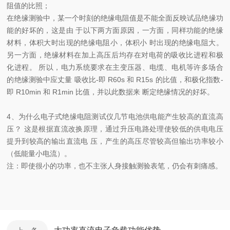
阻值的比照；
在绝缘测验中，某一个时刻的绝缘电阻值是不能全面反映试品绝缘功
能的好坏的，这是由 于以下两方面原因，一方面，同样功能的绝缘
材料，体积大时出现的绝缘电阻小，体积小 时出现的绝缘电阻大。
另一方面，绝缘材料在加上高压后均存在对电荷的吸收比进程和极
化进程。 所以，电力系统要求在主变压器、电缆、电机等许多场合
的绝缘测验中应丈量 吸收比-即 R60s 和 R15s 的比值，和极化指数-
即 R10min 和 R1min 比值，并以此数据来 断定绝缘情况的好坏。
4、为什么电子式绝缘电阻测试仪几节电池供电能产生较高的直流高
压？ 这是根据直流改换原理，通过升压电路处理使较低的供电电压
提升到较高的输出直流电 压，产生的高压尽管较高但输出功率较小
（低能量小电流）。
注：即使很小的功率，也不主张人身接触测验表笔，仍会有刺痛感。