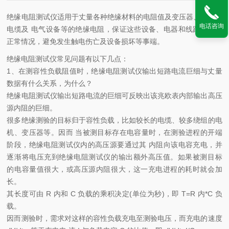
绝缘电阻测试仪
适用于丈量各种绝缘材料的电阻值及变压器、电机、
电话咨询
电缆及 电气设备等的绝缘电阻，保证这些设备、电器和线路作业在
正常情况，避免发生触电伤亡及设备损坏等事端。
绝缘电阻测试仪常见问题有以下几点：
1、在测容性负载阻值时，绝缘电阻测试仪输出短路电流巨细与丈量
数据有什么关系，为什么？
绝缘电阻测试仪输出短路电流的巨细可反映出该兆欧表内部输出高压
源内阻的巨细。
很多绝缘测验的目标归于容性负载，比如较长的电缆、较多绕组的电
机、变压器等。因而 当被测目标存在电容量时，在测验进程的开端
阶段，绝缘电阻测试仪内的高压源要通过其 内阻向该电容充电，并
逐渐将电压充到绝缘电阻测试仪的输出额外高压值。如果被测目标
的电容量值很大，或高压源内阻很大，这一充电进程的耗时就会加
长。
其长度可由 R 内和 C 负载的乘积决定(单位为秒)，即 T=R 内*C 负
载。
因而测验时，需求对这样的容性负载充电至测验电压，而充电的速度