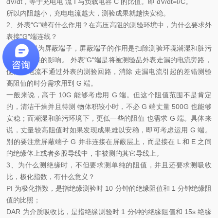
dV/dt，等于充电电 流 I 与负载电容 C 的比值。即 dV/dt=I/C。
所以内阻越小，充电电流越大，测验成果就越快安稳。
2、外表“G"端有什么作用？在高压高阻的测验环境中，为什么要求外
表接"G"端连线？
外表“G"端为屏蔽端子，屏蔽端子的作用是扫除测验环境潮湿和脏污
对丈量成果的影响。 外表"G"端是将被测验品外表走漏的电流旁路，
使走漏电流不通过外表的测验回路，消除 走漏电流引起的差错测验
高阻值的时分需求用到 G 端。
一般来说，高于 10G 能够考虑用 G 端。但这个阻值范围不是肯定
的，清洁干燥并且待测 物体积较小时，不必 G 端丈量 500G 也能够
安稳；而潮湿和脏污环境下，更低一些的阻值 也需求 G 端。具体来
说，丈量较高阻值时如果发现成果难以安稳，即可考虑运用 G 端。
别的要注意屏蔽端子 G 并非连接在屏蔽层上，而是接在 L 和 E 之间
的绝缘体上或者多股导线中，非被测的其它导线上。
3、为什么测绝缘时，不但要求测单纯的阻值，并且还要求测吸收
比，极化指数，有什么意义？
PI 为极化指数，是指绝缘测验时 10 分钟的绝缘阻值和 1 分钟绝缘阻
值的比照；
DAR 为介质吸收比，是指绝缘测验时 1 分钟的绝缘阻值和 15s 绝缘